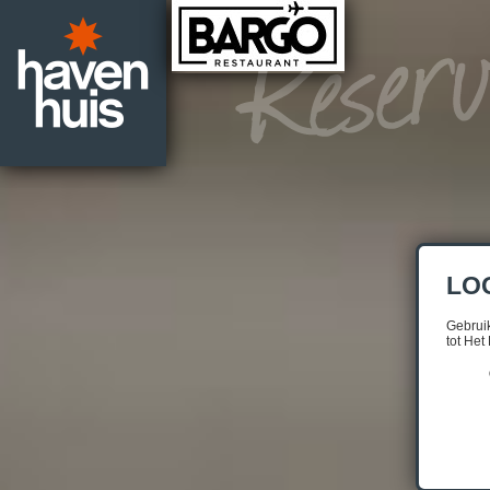
LOG
Gebrui
tot Het